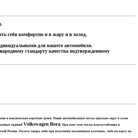
и.
ь себя комфортно и в жару и в холод.
ндивидуальными для вашего автомобиля.
народному стандарту качества подтвержденному
 вами в максимально короткие сроки. Наши автомобильные чехлы идеально сядут в салон
Volkswagen Bora
красивых сидений
. При всем этом чехлы влагоустойчивы и
очтой России. Оплата товара либо при получении наложенным платежом, либо на карту на