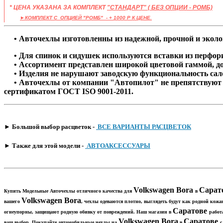
* ЦЕНА УКАЗАНА ЗА КОМПЛЕКТ
"СТАНДАРТ" ( БЕЗ ОПЦИИ - РОМБ)
​
►КОМПЛЕКТ C ОПЦИЕЙ "РОМБ" - + 1000 Р К ЦЕНЕ.
• Авточехлы изготовленны из надежной, прочной и эколог
• Для спинок и сидушек используются вставки из перфорир
• Ассортимент представлен широкой цветовой гаммой, д
• Изделия не нарушают заводскую функциональность сало
• Авточехлы от компании "Автопилот" не препятствуют с
сертификатом ГОСТ ISO 9001-2011.
​► Большой выбор расцветок -
ВСЕ ВАРИАНТЫ РАСЦВЕТОК
​► Также для этой модели -
АВТОАКСЕССУАРЫ
Volkswagen Bora
Сарат
Купить Модельные Авточехлы отличного качества для
в
Volkswagen Bora​
вашего
, чехлы одеваются плотно, выглядеть будут как родной кож
Саратове​
огнеупорны, защищают родную обивку от повреждений. Наш магазин в
работ
Volkswagen Bora
Саратове​
ваш выбор. Покупайте автомобильные чехлы на
в
с