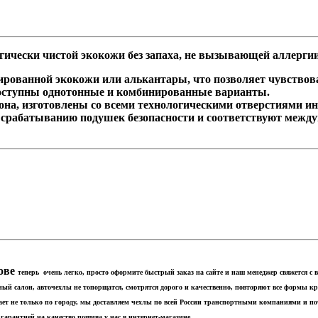
ически чистой экокожи без запаха, не вызывающей аллерги
ованной экокожи или алькантары, что позволяет чувствоват
оступны однотонные и комбинированные варианты.
на, изготовлены со всеми технологическими отверстиями и
рабатыванию подушек безопасности и соответствуют между
ове​
теперь очень легко, просто оформите быстрый заказ на сайте и наш менеджер свяжется с
аный салон, авточехлы не топорщатся, смотрятся дорого и качественно, повторяют все формы 
ает не только по городу, мы доставляем чехлы по всей России транспортными компаниями и п
 гарантией на качество пошива у нас в интернет-магазине.