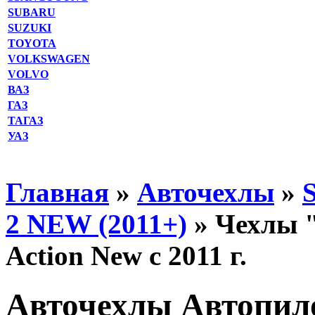
SUBARU
SUZUKI
TOYOTA
VOLKSWAGEN
VOLVO
ВАЗ
ГАЗ
ТАГАЗ
УАЗ
Главная
»
Авточехлы
»
2 NEW (2011+)
» Чехлы 
Action New с 2011 г.
Авточехлы Автопило