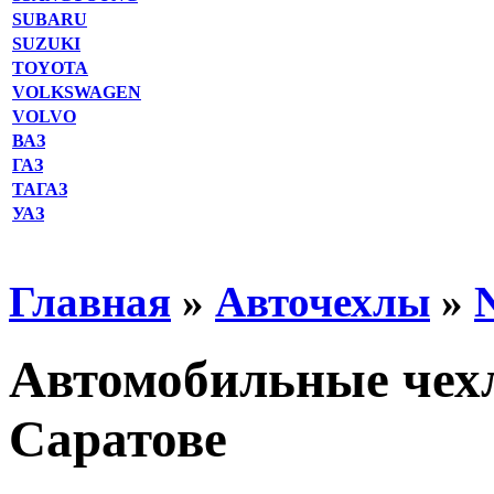
SUBARU
SUZUKI
TOYOTA
VOLKSWAGEN
VOLVO
ВАЗ
ГАЗ
ТАГАЗ
УАЗ
Главная
»
Авточехлы
»
Автомобильные чехл
Саратове